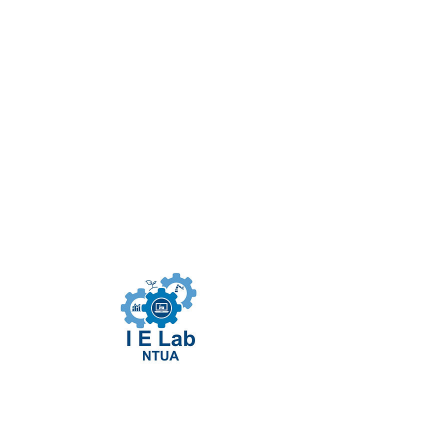
Διαμόρφωση Ενιαίου
Μοντέλου Κόστους για το
Σύνολο της Εφοδιαστικής
Αλυσίδας για την Αλουμίνιον
της Ελλάδος
Το έργο αφορούσε στη μελέτη και ανάλυση του
κόστους παραγωγής και διανομής της