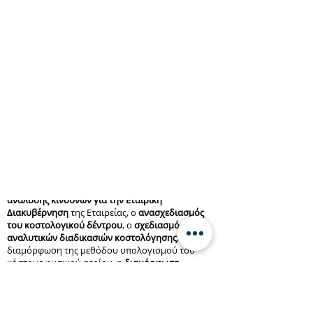
Πρόκειται για μια σειρά έργων που
υλοποιήθηκαν στην Δημόσια Επιχείρηση Αερίου
ΑΕ που είχαν ως κεντρικό άξονα τη
Διαχείριση
Επιχειρησιακών Διαδικασιών
(
Business Process
Management
), καλύπτοντας διαφορετικές κάθε
φορά ανάγκες όπως: η καταγραφή και
τεκμηρίωση των διαδικασιών της επιχείρησης
στο πλαίσιο της διαμόρφωσης κανονισμών, η
μοντελοποίηση του συνόλου των επιχειρησιακών
διαδικασιών με την
Αρχιτεκτονική ARIS
, η
προσαρμογή των επιχειρησιακών διαδικασιών
για συμμόρφωσή τους με πρότυπα ISO, ο
σχεδιασμός των διαδικασιών διαχείρισης
Εταιρικών Υποθέσεων με μία προσέγγιση
ανάλυσης κινδύνων για την Εταιρική
Διακυβέρνηση
της Εταιρείας, ο
ανασχεδιασμός
του κοστολογικού δέντρου
, ο
σχεδιασμός
αναλυτικών διαδικασιών κοστολόγησης
, η
διαμόρφωση της μεθόδου υπολογισμού του
κόστους φυσικού αερίου, η
διαμόρφωση
προδιαγραφών για την υλοποίηση του
πληροφοριακού συστήματος SAP ERP
και η
αξιολόγηση εναλλακτικών προσφορών