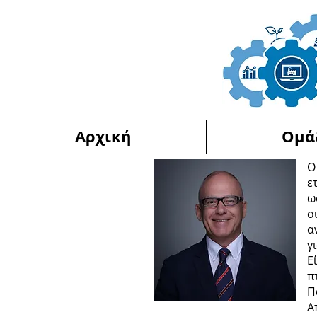
Αρχική
Ομά
Ο
ε
ω
σ
α
γ
Ε
π
Π
Α