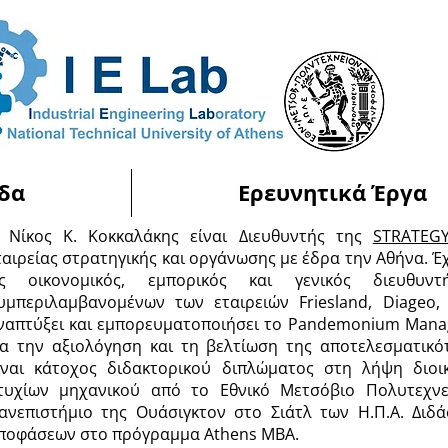
δα
Ερευνητικά Έργα
 Νίκος Κ. Κοκκαλάκης είναι Διευθυντής της
STRATEG
ταιρείας στρατηγικής και οργάνωσης με έδρα την Αθήνα. Έ
ς οικονομικός, εμπορικός και γενικός διευθυντ
υμπεριλαμβανομένων των εταιρειών Friesland, Diageo,
ναπτύξει και εμπορευματοποιήσει το Pandemonium Mana
ια την αξιολόγηση και τη βελτίωση της αποτελεσματικ
ίναι κάτοχος διδακτορικού διπλώματος στη λήψη διο
τυχίων μηχανικού από το Εθνικό Μετσόβιο Πολυτεχνε
ανεπιστήμιο της Ουάσιγκτον στο Σιάτλ των Η.Π.Α. Διδ
ποφάσεων στο πρόγραμμα Athens MBA.