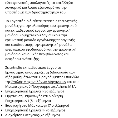
ηλεκτρονικούς υπολογιστές, το κατάλληλο
λογισμικό και λοιπό εξοπλισμό για την
υποστήριξη των δραστηριοτήτων του.
Το Εργαστήριο διαθέτει τέσσερις ερευνητικές
μονάδες για την υλοποίηση του ερευνητικού
και εκπαιδευτικού έργου: την ερευνητική
μονάδα βιομηχανικού λογισμικού, την
ερευνητική μονάδα οργάνωσης παραγωγής
και εφοδιαστικής, την ερευνητική μονάδα
ενεργειακού εφοδιασμού και την ερευνητική
μονάδα οικονομικής περιβάλλοντος και
αειφόρου ανάπτυξης.
Σε επίπεδο εκπαιδευτικού έργου το
Εργαστήριο υποστηρίζει τη διδασκαλία των
εξής μαθημάτων του Προγράμματος Σπουδών
της
Σχολής Μηχανολόγων Μηχανικών
και του
Μεταπτυχιακού Προγράμματος
Athens MBA
:
Επιχειρησιακή Έρευνα Ι (3ο εξάμηνο)
Οργάνωση Παραγωγής και Διοίκηση
Επιχειρήσεων Ι (5 ο εξάμηνο)
Εισαγωγή στο Μάρκετινγκ (7 ο εξάμηνο)
Επιχειρησιακή Έρευνα ΙΙ (7ο εξάμηνο)
Διαχείριση Ενέργειας (7ο εξάμηνο)