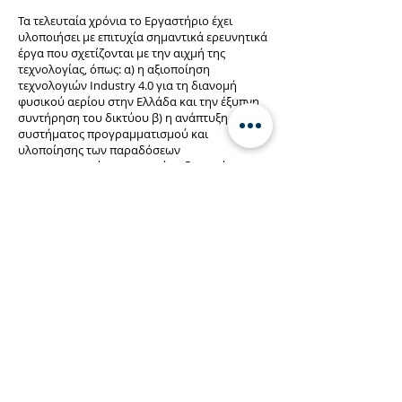
Τα τελευταία χρόνια το Εργαστήριο έχει
υλοποιήσει με επιτυχία σημαντικά ερευνητικά
έργα που σχετίζονται με την αιχμή της
τεχνολογίας, όπως: α) η αξιοποίηση
τεχνολογιών Industry 4.0 για τη διανομή
φυσικού αερίου στην Ελλάδα και την έξυπνη
συντήρηση του δικτύου β) η ανάπτυξη
συστήματος προγραμματισμού και
υλοποίησης των παραδόσεων
εμπορευματικών μεταφορών αξιοποιώντας
big data για τον κυκλοφοριακό φόρτο και
προηγμένους αλγόριθμους της
επιχειρησιακής έρευνας γ) η ανάπτυξη μιας
πρωτοποριακής πλατφόρμας
ιχνηλασιμότητας τροφίμων και ποτών που
τροφοδοτείται με δεδομένα από αισθητήρες
μέσω του Internet of Things (IoT) και από
έξυπνες μη αντιγραφόμενες ετικέτες που
βρίσκονται πάνω στα προϊόντα, με
παράλληλη χρήση blockchain για την
ασφάλεια και εγκυρότητα των συναλλαγών δ)
η ανάπτυξη συστήματος συντήρησης
προληπτικής και προβλεπτικής συντήρησης
σε μεγάλη παραγωγική επιχείρηση.