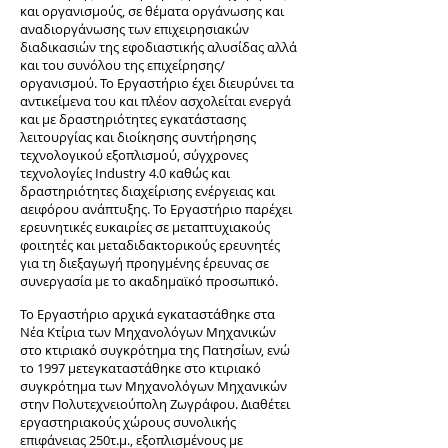
και οργανισμούς, σε θέματα οργάνωσης και
αναδιοργάνωσης των επιχειρησιακών
διαδικασιών της εφοδιαστικής αλυσίδας αλλά
και του συνόλου της επιχείρησης/
οργανισμού. Το Εργαστήριο έχει διευρύνει τα
αντικείμενα του και πλέον ασχολείται ενεργά
και με δραστηριότητες εγκατάστασης
λειτουργίας και διοίκησης συντήρησης
τεχνολογικού εξοπλισμού, σύγχρονες
τεχνολογίες Industry 4.0 καθώς και
δραστηριότητες διαχείρισης ενέργειας και
αειφόρου ανάπτυξης. Το Εργαστήριο παρέχει
ερευνητικές ευκαιρίες σε μεταπτυχιακούς
φοιτητές και μεταδιδακτορικούς ερευνητές
για τη διεξαγωγή προηγμένης έρευνας σε
συνεργασία με το ακαδημαϊκό προσωπικό.
Το Εργαστήριο αρχικά εγκαταστάθηκε στα
Νέα Κτίρια των Μηχανολόγων Μηχανικών
στο κτιριακό συγκρότημα της Πατησίων, ενώ
το 1997 μετεγκαταστάθηκε στο κτιριακό
συγκρότημα των Μηχανολόγων Μηχανικών
στην Πολυτεχνειούπολη Ζωγράφου. Διαθέτει
εργαστηριακούς χώρους συνολικής
επιφάνειας 250τ.μ., εξοπλισμένους με