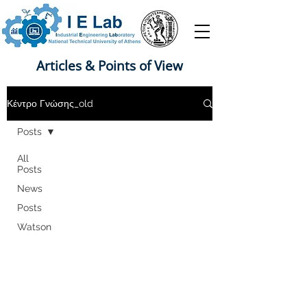
Articles & Points of View
Κέντρο Γνώσης_old
Posts
All
Posts
News
Posts
Watson