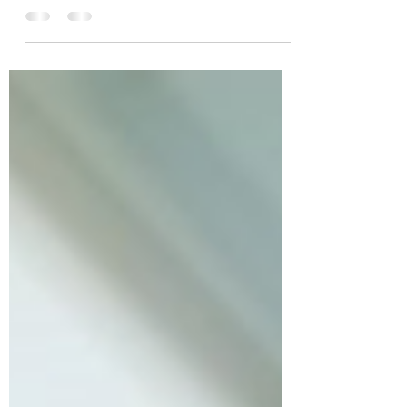
του Δρ. Σωτήρη Γκαγιαλή Επιχειρησιακές
Διαδικασίες και Λειτουργικότητα
Συστημάτων Και έρχεται η στιγμή που
διαπιστώνεται ότι πρέπει να...